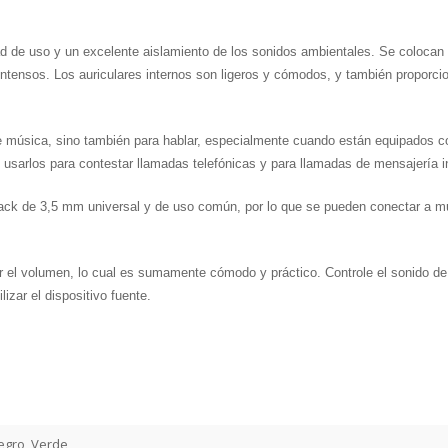
 de uso y un excelente aislamiento de los sonidos ambientales. Se colocan de
intensos. Los auriculares internos son ligeros y cómodos, y también proporci
 de música, sino también para hablar, especialmente cuando están equipados 
 usarlos para contestar llamadas telefónicas y para llamadas de mensajería 
ack de 3,5 mm universal y de uso común, por lo que se pueden conectar a mu
r el volumen, lo cual es sumamente cómodo y práctico. Controle el sonido de 
izar el dispositivo fuente.
egro, Verde