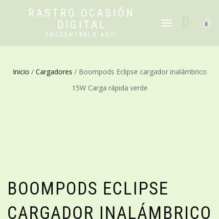
RASTRO OCASIÓN
DIGITAL
CAMBIAR
0
NAVEGACIÓN
ENCUÉNTRALO AQUÍ
Inicio
/
Cargadores
/ Boompods Eclipse cargador inalámbrico
15W Carga rápida verde
BOOMPODS ECLIPSE
CARGADOR INALÁMBRICO