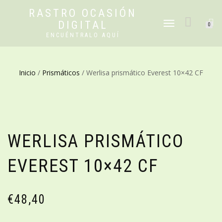
RASTRO OCASIÓN
DIGITAL
CAMBIAR
0
NAVEGACIÓN
ENCUÉNTRALO AQUÍ
Inicio
/
Prismáticos
/ Werlisa prismático Everest 10×42 CF
WERLISA PRISMÁTICO
EVEREST 10×42 CF
€
48,40