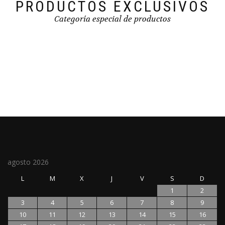
PRODUCTOS EXCLUSIVOS
Categoría especial de productos
agosto 2026
L
M
X
J
V
S
D
1
2
3
4
5
6
7
8
9
10
11
12
13
14
15
16