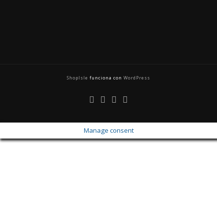
ShopIsle
funciona con
WordPress
Manage consent