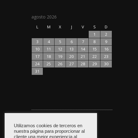
agosto 2026
L
M
X
J
V
S
D
1
2
3
4
5
6
7
8
9
10
11
12
13
14
15
16
17
18
19
20
21
22
23
24
25
26
27
28
29
30
31
Política de privacidad
Utilizamos cookies de terceros en
nuestra página para proporcionar al
cliente una mejor experiencia al