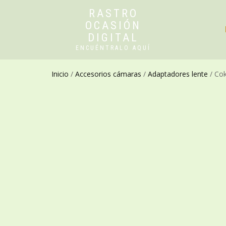
RASTRO
OCASIÓN
DIGITAL
ENCUÉNTRALO AQUÍ
Inicio
/
Accesorios cámaras
/
Adaptadores lente
/ Cok