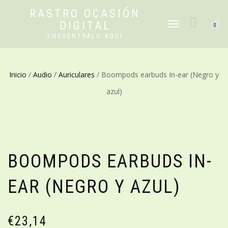
RASTRO OCASIÓN
DIGITAL
CAMBIAR
0
NAVEGACIÓN
ENCUÉNTRALO AQUÍ
Inicio
/
Audio
/
Auriculares
/ Boompods earbuds In-ear (Negro y
azul)
BOOMPODS EARBUDS IN-
EAR (NEGRO Y AZUL)
€
23,14