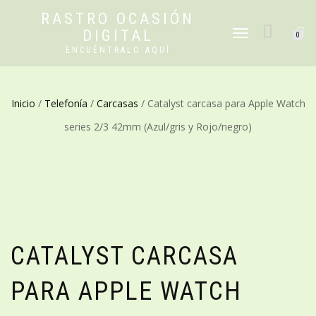
RASTRO OCASIÓN
DIGITAL
CAMBIAR
0
NAVEGACIÓN
ENCUÉNTRALO AQUÍ
Inicio
/
Telefonía
/
Carcasas
/ Catalyst carcasa para Apple Watch
series 2/3 42mm (Azul/gris y Rojo/negro)
CATALYST CARCASA
PARA APPLE WATCH