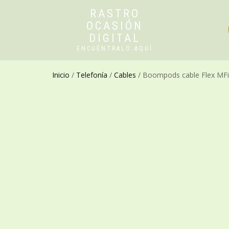
RASTRO
OCASIÓN
DIGITAL
ENCUÉNTRALO AQUÍ
Inicio
/
Telefonía
/
Cables
/ Boompods cable Flex MFi 