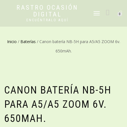
RASTRO OCASIÓN
DIGITAL
CAMBIAR
0
NAVEGACIÓN
ENCUÉNTRALO AQUÍ
Inicio
/
Baterías
/ Canon batería NB-5H para A5/A5 ZOOM 6v.
650mAh.
CANON BATERÍA NB-5H
PARA A5/A5 ZOOM 6V.
650MAH.