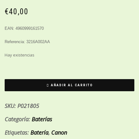
€
40,00
EAN: 4960999161570
Referencia: 3216A002AA
Hay existencias
AÑADIR AL CARRITO
SKU:
P021805
Categoría:
Baterías
Etiquetas:
Batería
,
Canon