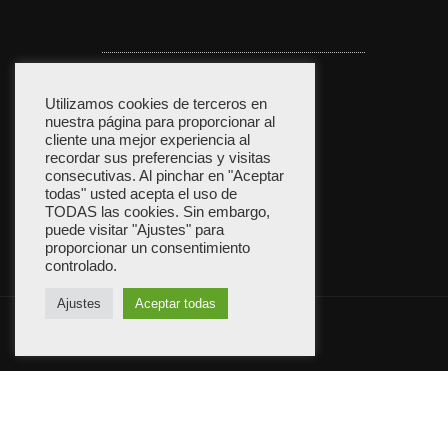
Política de privacidad
Utilizamos cookies de terceros en
nuestra página para proporcionar al
cliente una mejor experiencia al
recordar sus preferencias y visitas
consecutivas. Al pinchar en "Aceptar
Política de cookies
todas" usted acepta el uso de
TODAS las cookies. Sin embargo,
puede visitar "Ajustes" para
proporcionar un consentimiento
controlado.
Ajustes
Aceptar todas
ShopIsle
funciona con
WordPress