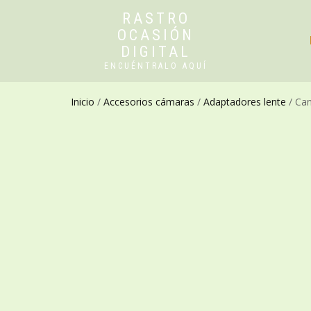
RASTRO
OCASIÓN
DIGITAL
ENCUÉNTRALO AQUÍ
Inicio
/
Accesorios cámaras
/
Adaptadores lente
/ Can