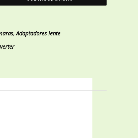
maras
,
Adaptadores lente
verter