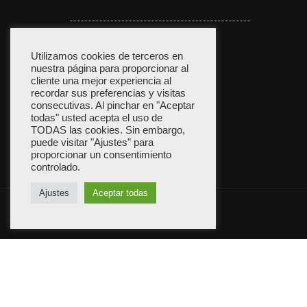
Política de privacidad
Utilizamos cookies de terceros en
nuestra página para proporcionar al
cliente una mejor experiencia al
recordar sus preferencias y visitas
consecutivas. Al pinchar en "Aceptar
Política de cookies
todas" usted acepta el uso de
TODAS las cookies. Sin embargo,
puede visitar "Ajustes" para
proporcionar un consentimiento
controlado.
Ajustes
Aceptar todas
ShopIsle
funciona con
WordPress