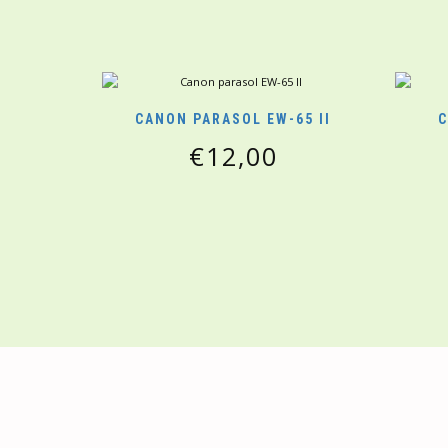
CANON PARASOL EW-65 II
C
€
12,00