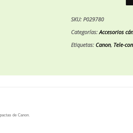
SKU:
P029780
Categorías:
Accesorios cá
Etiquetas:
Canon
,
Tele-con
pactas de Canon.