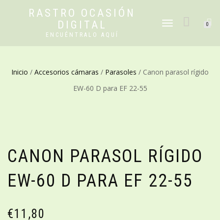
RASTRO OCASIÓN
DIGITAL
CAMBIAR
0
NAVEGACIÓN
ENCUÉNTRALO AQUÍ
Inicio
/
Accesorios cámaras
/
Parasoles
/ Canon parasol rígido
EW-60 D para EF 22-55
CANON PARASOL RÍGIDO
EW-60 D PARA EF 22-55
€
11,80