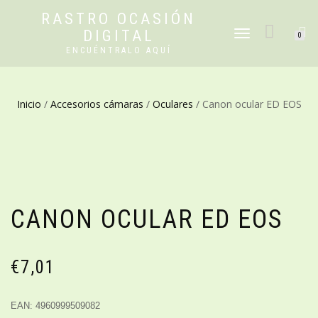
RASTRO OCASIÓN
DIGITAL
CAMBIAR
0
NAVEGACIÓN
ENCUÉNTRALO AQUÍ
Inicio
/
Accesorios cámaras
/
Oculares
/ Canon ocular ED EOS
CANON OCULAR ED EOS
€
7,01
EAN: 4960999509082