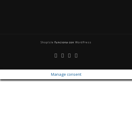
ShopIsle
funciona con
WordPress
Manage consent