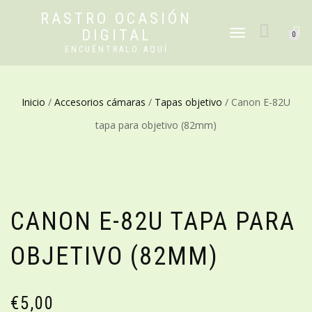
RASTRO OCASIÓN
DIGITAL
CAMBIAR
0
NAVEGACIÓN
ENCUÉNTRALO AQUÍ
Inicio
/
Accesorios cámaras
/
Tapas objetivo
/ Canon E-82U
tapa para objetivo (82mm)
CANON E-82U TAPA PARA
OBJETIVO (82MM)
€
5,00