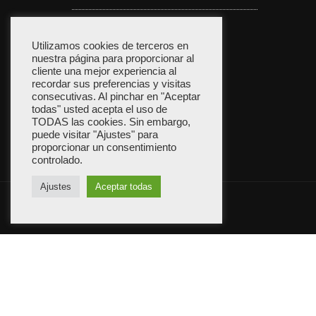
Política de privacidad
Utilizamos cookies de terceros en
nuestra página para proporcionar al
cliente una mejor experiencia al
recordar sus preferencias y visitas
consecutivas. Al pinchar en "Aceptar
Política de cookies
todas" usted acepta el uso de
TODAS las cookies. Sin embargo,
puede visitar "Ajustes" para
proporcionar un consentimiento
controlado.
Ajustes
Aceptar todas
ShopIsle
funciona con
WordPress